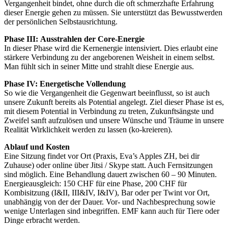
Vergangenheit bindet, ohne durch die oft schmerzhafte Erfahrung
dieser Energie gehen zu müssen. Sie unterstützt das Bewusstwerden
der persönlichen Selbstausrichtung.
Phase III:
Ausstrahlen der Core-Energie
In dieser Phase wird die Kernenergie intensiviert. Dies erlaubt eine
stärkere Verbindung zu der angeborenen Weisheit in einem selbst.
Man fühlt sich in seiner Mitte und strahlt diese Energie aus.
Phase IV:
Energetische Vollendung
So wie die Vergangenheit die Gegenwart beeinflusst, so ist auch
unsere Zukunft bereits als Potential angelegt. Ziel dieser Phase ist es,
mit diesem Potential in Verbindung zu treten, Zukunftsängste und
Zweifel sanft aufzulösen und unsere Wünsche und Träume in unsere
Realität Wirklichkeit werden zu lassen (ko-kreieren).
Ablauf und Kosten
Eine Sitzung findet vor Ort (Praxis, Eva’s Apples ZH, bei dir
Zuhause) oder online über Jitsi / Skype statt. Auch Fernsitzungen
sind möglich. Eine Behandlung dauert zwischen 60 – 90 Minuten.
Energieausgleich: 150 CHF für eine Phase, 200 CHF für
Kombisitzung (I&II, III&IV, I&IV), Bar oder per Twint vor Ort,
unabhängig von der der Dauer. Vor- und Nachbesprechung sowie
wenige Unterlagen sind inbegriffen. EMF kann auch für Tiere oder
Dinge erbracht werden.